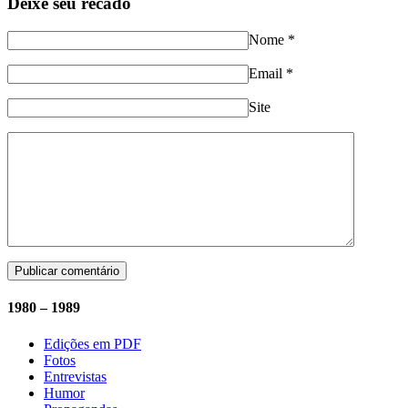
Deixe seu recado
Nome
*
Email
*
Site
1980 – 1989
Edições em PDF
Fotos
Entrevistas
Humor