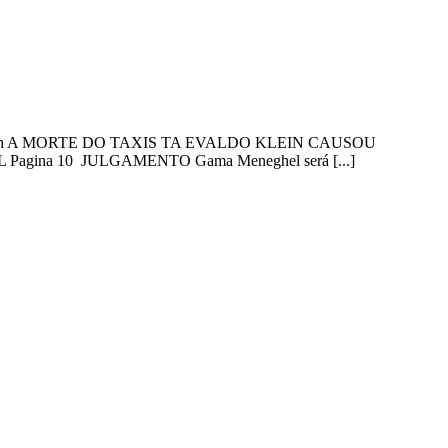
p,\.INA 1h A MORTE DO TAXIS TA EVALDO KLEIN CAUSOU
ina 10 JULGAMENTO Gama Meneghel será [...]