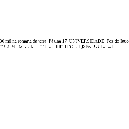
na romaria da terra Página 17 UNIVERSIDADE Foz do Iguaçu não 
a 2 eL (2 … I, I 1 iir I .3, iIIIii i Ih : D-FjSFALQUE. [...]