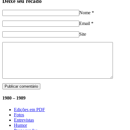
Deixe seu recado
Nome
*
Email
*
Site
1980 – 1989
Edições em PDF
Fotos
Entrevistas
Humor