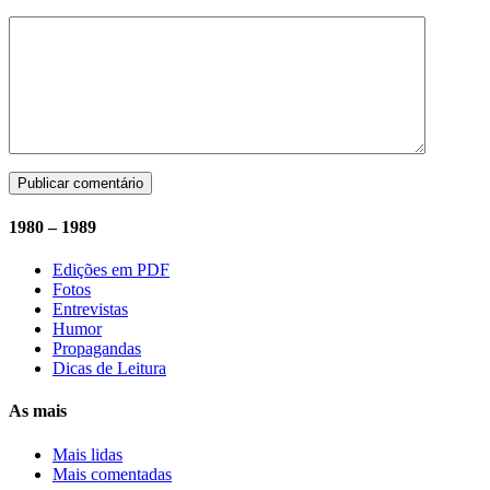
1980 – 1989
Edições em PDF
Fotos
Entrevistas
Humor
Propagandas
Dicas de Leitura
As mais
Mais lidas
Mais comentadas