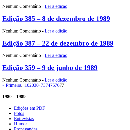
Nenhum Comentário
-
Ler a edição
Edição 385 – 8 de dezembro de 1989
Nenhum Comentário
-
Ler a edição
Edição 387 – 22 de dezembro de 1989
Nenhum Comentário
-
Ler a edição
Edição 359 – 9 de junho de 1989
Nenhum Comentário
-
Ler a edição
« Primeira
...
10
20
30
«
73
74
75
76
77
1980 – 1989
Edições em PDF
Fotos
Entrevistas
Humor
Propagandas