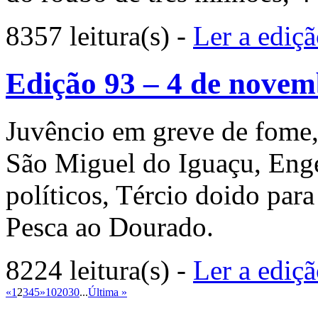
8357 leitura(s)
-
Ler a ediç
Edição 93 – 4 de novem
Juvêncio em greve de fome, 
São Miguel do Iguaçu, Eng
políticos, Tércio doido par
Pesca ao Dourado.
8224 leitura(s)
-
Ler a ediç
«
1
2
3
4
5
»
10
20
30
...
Última »