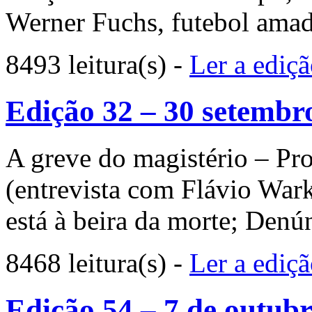
Werner Fuchs, futebol amad
8493 leitura(s)
-
Ler a ediç
Edição 32 – 30 setembr
A greve do magistério – Pr
(entrevista com Flávio Wark
está à beira da morte; Denún
8468 leitura(s)
-
Ler a ediç
Edição 54 – 7 de outub