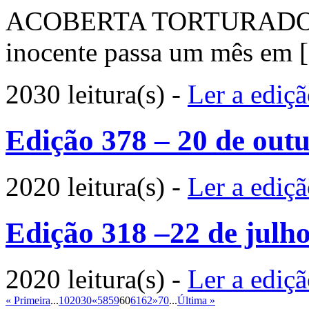
ACOBERTA TORTURADORES
inocente passa um mês em [.
2030 leitura(s)
-
Ler a ediç
Edição 378 – 20 de out
2020 leitura(s)
-
Ler a ediç
Edição 318 –22 de julh
2020 leitura(s)
-
Ler a ediç
« Primeira
...
10
20
30
«
58
59
60
61
62
»
70
...
Última »