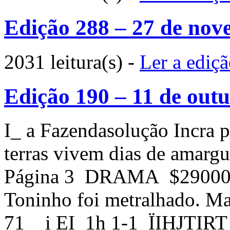
Edição 288 – 27 de nov
2031 leitura(s)
-
Ler a ediç
Edição 190 – 11 de out
I_ a Fazendasolução Incra p
terras vivem dias de amarg
Página 3 DRAMA $29000 
Toninho foi metralhado. Ma
71 i EI 1h 1-1 ÏIHJT