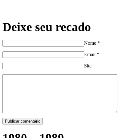
Deixe seu recado
Nome
*
Email
*
Site
1980 – 1989