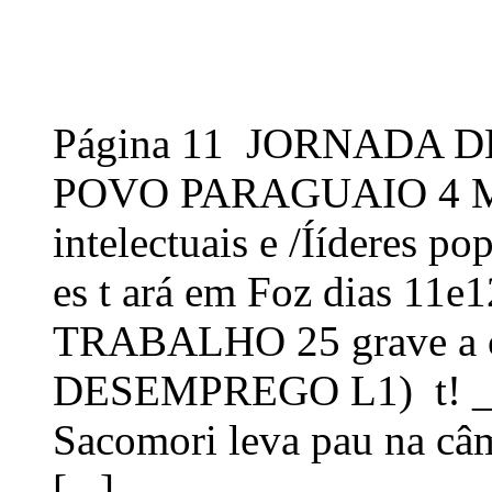
Página 11 JORNADA 
POVO PARAGUAIO 4 MA
intelectuais e /Ííderes p
es t ará em Foz dias 1
TRABALHO 25 grave a cr
DESEMPREGO L1) t! ___
Sacomori leva pau na câ
[...]