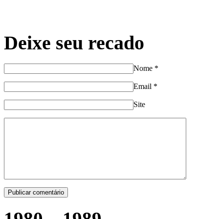
Deixe seu recado
Nome
*
Email
*
Site
1980 – 1989