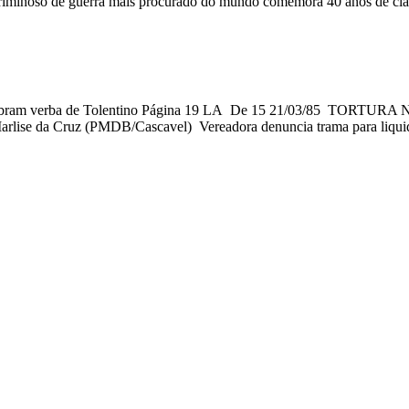
O criminoso de guerra mais procurado do mundo comemora 40 anos de 
l cobram verba de Tolentino Página 19 LA De 15 21/03/85 TORTURA
 Marlise da Cruz (PMDB/Cascavel) Vereadora denuncia trama para liqu