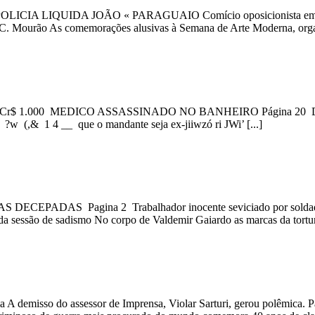
IA LIQUIDA JOÃO « PARAGUAIO Comício oposicionista em Assun
As comemorações alusivas à Semana de Arte Moderna, organizada
 1.000 MEDICO ASSASSINADO NO BANHEIRO Página 20 De 2
 (,& 1 4 __ que o mandante seja ex-jiiwzó ri JWi’ [...]
ELHAS DECEPADAS Pagina 2 Trabalhador inocente seviciado po
da sessão de sadismo No corpo de Valdemir Gaiardo as marcas da tortura
 A demisso do assessor de Imprensa, Violar Sarturi, gerou polêmica.