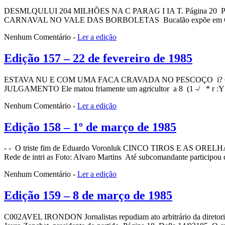
DESMLQULUI 204 MILHÕES NA C PARAG I IA T. Página 20 POLIC
CARNAVAL NO VALE DAS BORBOLETAS Bucalão expõe em C. Mourão 
Nenhum Comentário
-
Ler a edição
Edição 157 – 22 de fevereiro de 1985
ESTAVA NU E COM UMA FACA CRAVADA NO PESCOÇO i? Cr$
JULGAMENTO Ele matou friamente um agricultor a 8 (1 -/ * r :Y ?w
Nenhum Comentário
-
Ler a edição
Edição 158 – 1º de março de 1985
- - O triste fim de Eduardo Voronluk CINCO TIROS E AS OR
Rede de intri as Foto: Alvaro Martins Até subcomandante participou 
Nenhum Comentário
-
Ler a edição
Edição 159 – 8 de março de 1985
C002AVEL IRONDON Jornalistas repudiam ato arbitrário da diretoria