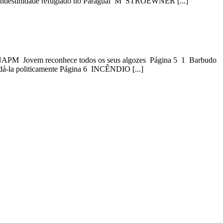
clandestinidade refugiado no Paraguai M STROEWNER [...]
 NAPM Jovem reconhece todos os seus algozes Página 5 1 Barbudo
idá-la politicamente Página 6 INCÊNDIO [...]