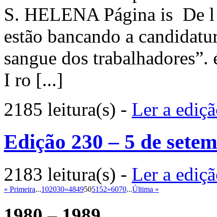
S. HELENA Página is De l 
estão bancando a candidatur
sangue dos trabalhadores”. é
I ro [...]
2185 leitura(s)
-
Ler a ediç
Edição 230 – 5 de sete
2183 leitura(s)
-
Ler a ediç
« Primeira
...
10
20
30
«
48
49
50
51
52
»
60
70
...
Última »
1980 – 1989